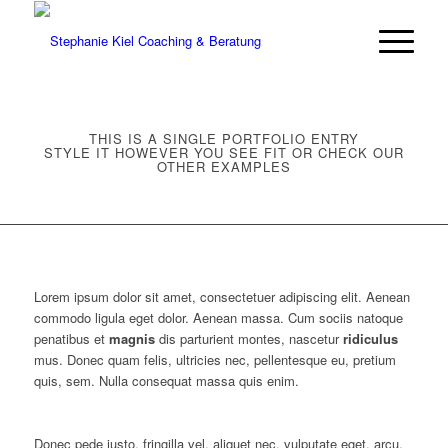
THIS IS A SINGLE PORTFOLIO ENTRY
STYLE IT HOWEVER YOU SEE FIT OR CHECK OUR
OTHER EXAMPLES
Lorem ipsum dolor sit amet, consectetuer adipiscing elit. Aenean
commodo ligula eget dolor. Aenean massa. Cum sociis natoque
penatibus et
magnis
dis parturient montes, nascetur
ridiculus
mus. Donec quam felis, ultricies nec, pellentesque eu, pretium
quis, sem. Nulla consequat massa quis enim.
Donec pede justo, fringilla vel, aliquet nec, vulputate eget, arcu.